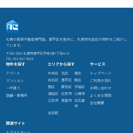
札幌の賃貸不動産専門店。豊平区を拠点に、札幌市内全区の物件をご紹介し
ています。
〒062-0932 札幌市豊平区平岸2条7丁目4-13
TEL: 011-817-9029
物件を探す
エリアから探す
サービス
アパート
中央区
北区
東区
トップページ
白石区
豊平区
南区
マンション
ご利用の流れ
西区
厚別区
手稲区
一戸建て
お問い合わせ
清田区
石狩市
小樽市
店舗・事務所
よくある質問
江別市
恵庭市
北広島
会社概要
市
当別町
関連サイト
トラストホーム