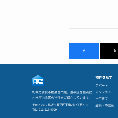
f
𝕏
物件を探す
アパート
マンション
札幌の賃貸不動産専門店。豊平区を拠点に、
札幌市内全区の物件をご紹介しています。
一戸建て
〒062-0932 札幌市豊平区平岸2条7丁目4-13
店舗・事務所
TEL: 011-817-9029