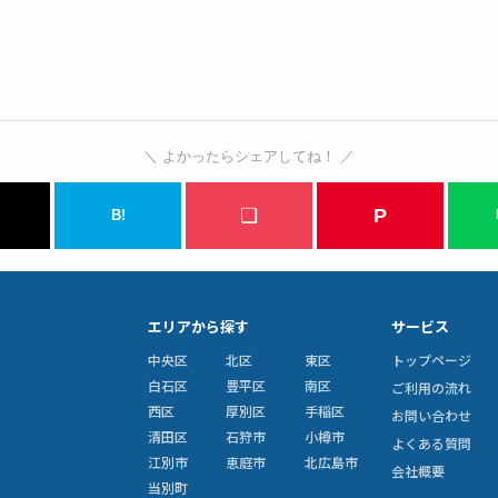
＼ よかったらシェアしてね！ ／
❏
P
B!
エリアから探す
サービス
中央区
北区
東区
トップページ
白石区
豊平区
南区
ご利用の流れ
西区
厚別区
手稲区
お問い合わせ
清田区
石狩市
小樽市
よくある質問
江別市
恵庭市
北広島市
会社概要
当別町